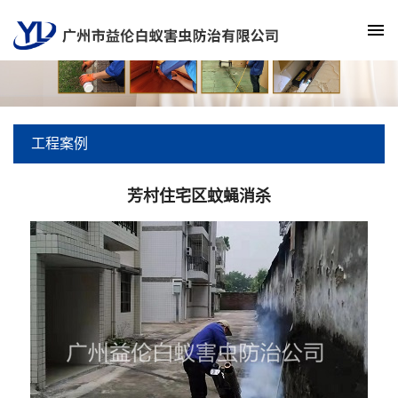
工程案例
芳村住宅区蚊蝇消杀