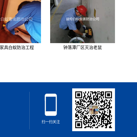
家具白蚁防治工程
钟落潭厂区灭治老鼠
扫一扫关注