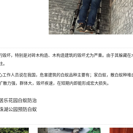
毁坏，特别是对砖木构造、木构造建筑的毁坏尤为严重。由于其躲藏在
注。
心
工作人员说在我国，危害建筑的白蚁品种主要有；家白蚁，散白蚁种堆
扩散力强，群体大，毁坏疾速，在短期内即能形成宏大损失。
居乐花园白蚁防治
珠湖公园预防白蚁