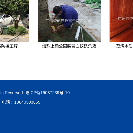
害防控工程
海珠上涌公园装置白蚁诱杀箱
荔湾木质
 Reserved.
粤ICP备19037239号-10
：13640303655