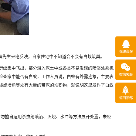
黄先生来电反映，自家住宅中不知道会不会有白蚁筑巢。
衍蚁集中飞出，部分潜入泥土中或各类不易发现的暗淡处乘机
检查家中能否有白蚁，工作人员说，白蚁有外露迹象，主要表
线或墙角等处有大量的带泥的堆积物，就说明这里发作了白蚁
勿擅自运用杀虫剂喷洒、火烧、水冲等方法展开处置，未经