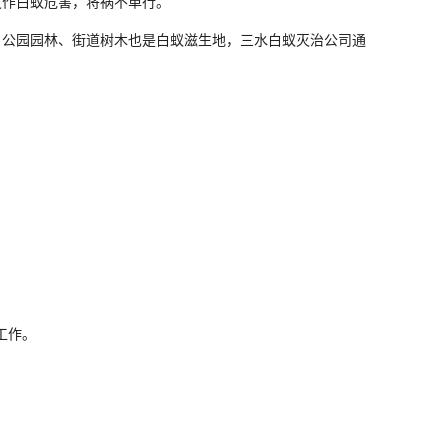
发作白蚁危害，将祸不单行。
公园园林、街道树木也是白蚁滋生地，三水白蚁灭治公司通
工作。