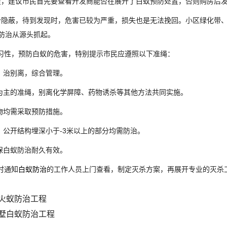
，建议市民首先要查看开发商能否在展开了白蚁预防处置，否则购房后
隐蔽，待到发现时，危害已较为严重，损失也是无法挽回。小区绿化带、
防治从源头抓起。
性，预防白蚁的危害，特别提示市民应遵照以下准绳：
、治别离，综合管理。
为主的准绳，别离化学屏障、药物诱杀等其他方法共同实施。
物均需采取预防措施。
、公开结构埋深小于-3米以上的部分均需防治。
保白蚁防治耐久有效。
时通知
白蚁防治
的工作人员上门查看，制定灭杀方案，再展开专业的灭杀
火蚁防治工程
墅白蚁防治工程