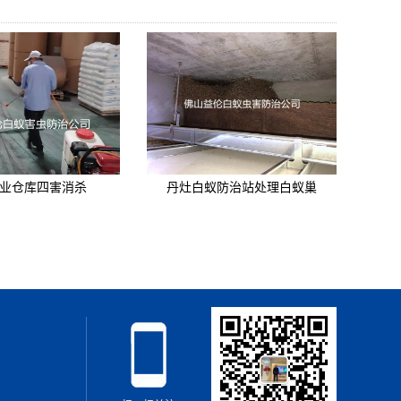
业仓库四害消杀
丹灶白蚁防治站处理白蚁巢