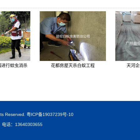
进行蚊虫​消杀
花都房屋灭杀白蚁工程
天河企
 Reserved.
粤ICP备19037239号-10
：13640303655