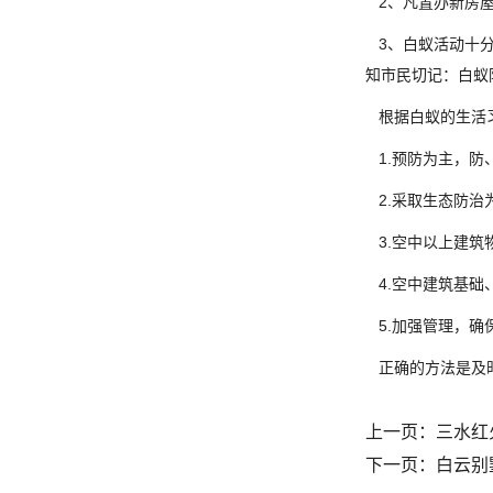
2、凡置办新房屋
3、白蚁活动十分
知市民切记：白蚁
根据白蚁的生活习
1.预防为主，防
2.采取生态防治
3.空中以上建筑
4.空中建筑基础
5.加强管理，确
正确的方法是及
上一页：
三水红
下一页：
白云别