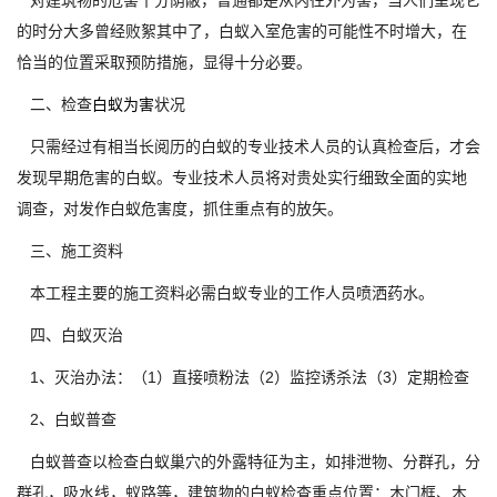
对建筑物的危害十分荫蔽，普通都是从内往外为害，当人们呈现它
的时分大多曾经败絮其中了，白蚁入室危害的可能性不时增大，在
恰当的位置采取预防措施，显得十分必要。
二、检查
白蚁为害
状况
只需经过有相当长阅历的白蚁的专业技术人员的认真检查后，才会
发现早期危害的白蚁。专业技术人员将对贵处实行细致全面的实地
调查，对发作白蚁危害度，抓住重点有的放矢。
三、施工资料
本工程主要的施工资料必需白蚁专业的工作人员喷洒药水。
四、白蚁灭治
1、灭治办法：（1）直接喷粉法（2）监控诱杀法（3）定期检查
2、白蚁普查
白蚁普查以检查白蚁巢穴的外露特征为主，如排泄物、分群孔，分
群孔，吸水线，蚁路等，建筑物的白蚁检查重点位置：木门框、木