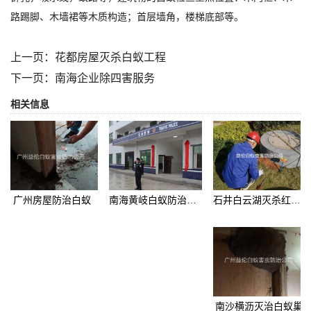
路踢脚、木墙裙等木质构造；首层墙角，楼梯底部等。
上一页：
花都房屋灭杀白蚁工程
下一页：
南海企业除四害服务
相关信息
广州房屋防治白蚁
石井白云湖灭杀红火蚁
南海黄岐白蚁防治：治安中队灭治白蚁工程案例
南沙横沥灭治白蚁巢