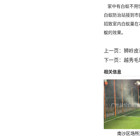
家中有白蚁不用惊
白蚁防治站接到市
招致室内白蚁巢在
蚁
的效果。
上一页：
狮岭皮
下一页：
越秀毛
相关信息
南沙区场所