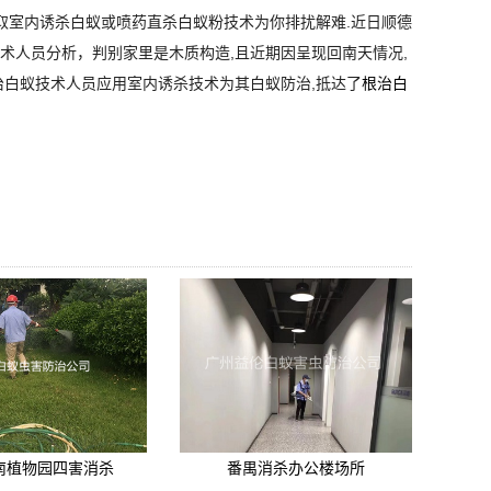
室内诱杀白蚁或喷药直杀白蚁粉技术为你排扰解难.近日顺德
术人员分析，判别家里是木质构造,且近期因呈现回南天情况,
治白蚁技术人员应用室内诱杀技术为其白蚁防治,抵达了
根治白
南植物园四害消杀
番禺消杀办公楼场所