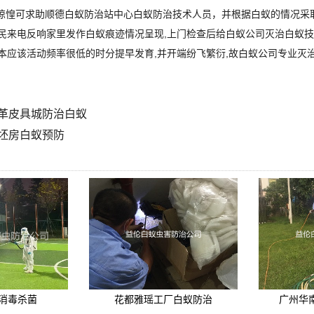
惶可求助顺德白蚁防治站中心白蚁防治技术人员，并根据白蚁的情况采取
民来电反响家里发作白蚁痕迹情况呈现,上门检查后给白蚁公司灭治白蚁技
本应该活动频率很低的时分提早发育,并开端纷飞繁衍,故白蚁公司专业灭
革皮具城防治白蚁
坯房白蚁预防
消毒杀菌
花都雅瑶工厂白蚁防治
广州华