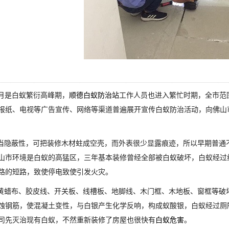
0月是白蚁繁衍高峰期，
顺德白蚁防治站
工作人员也进入繁忙时期，全市范
报纸、电视等广告宣传、网络等渠道普遍展开宣传白蚁防治活动，向佛山
隐蔽性，可把装修木材蛀成空壳，而外表很少显露痕迹，所以早期普通
山市环境是白蚁的高猛区，三年基本装修曾经全部被白蚁破坏，白蚁经过
路的短路，致使停电致使引发火灾。
蜡布、胶皮线、开关板、线槽板、地脚线、木门框、木地板、窗框等破
蚀钢筋，使混凝土变性，与白银产生化学反响，构成蚁酸银，白蚁经过厕
司先灭治现有白蚁，不然重新装修了房屋也很快有
白蚁危害
。