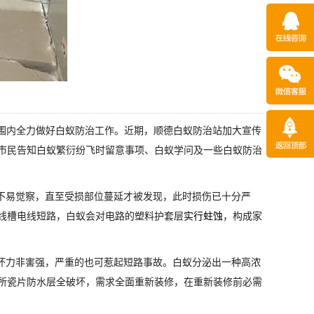
围内全力做好白蚁防治工作。近期，顺德白蚁防治站加大宣传
市民告知白蚁繁衍纷飞时留意事项、白蚁学问及一些白蚁防治
不易觉察，直至受损部位蔓延才被发现，此时损伤已十分严
线槽电线短路，白蚁会对电路的塑料护套层
实行蛀蚀
，构成家
坏力非害强，严重的也可惹起短路事故。白蚁分泌出一种高浓
所瓷片防水层全破坏，需求全面重新装修，在重新装修前必需