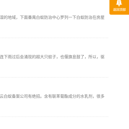
湿的地域，下面番禺白蚁防治中心罗列一下白蚁防治在房屋
连下雨过后会涌现的超大只蚊子，也偃旗息鼓了，所以，驱
云白蚁备案公司有绝招。含有联苯菊酯成分的水乳剂，很多