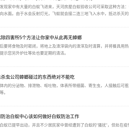
发现家中有大量的白蚁飞进来，天河房屋白蚁验收公司可采取这种方法：
向水面。由于水会反射灯光，飞蚁就会接二连三地飞入水中，抵达杀灭的
化除四害所5个方法让你家中从此再无蟑螂
后要将食物及时密闭，将地上及渣滓袋内的渣滓及时清算，并将餐具用热
提示您另外炉灶等处也要定期的清洁。
珠杀虫公司蟑螂碰过的东西绝对不能吃
体内的分泌物、排泄物、呕吐物，体表所带细菌、寄生虫，人接触后可惹
等。
州防治白蚁中心该如何做好白蚁防治工作
白蚁已提早出动，并且不少居民家中曾经遭到了白蚁的“骚扰”，但处在