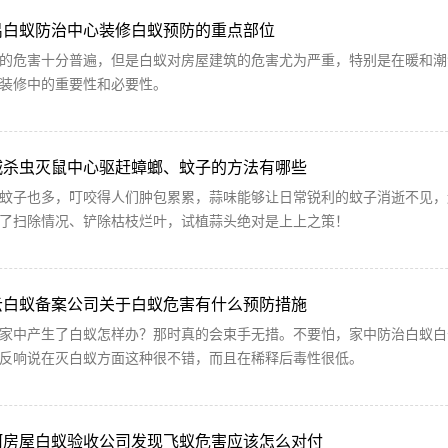
禺白蚁防治中心装修白蚁预防的重点部位
的危害十分普遍，但是白蚁对房屋建筑的危害尤为严重，特别是在暖和潮
装修中的重要性和必要性。
城杀虫灭鼠中心驱赶蟑螂、蚊子的方法有哪些
蚊子也多，叮咬得人们肿包累累，蒜味能够让日常锐利的蚊子消逝不见，
了扫除情况、铲除枯枝烂叶，试植蒜头绝对是上上之策！
云白蚁备案公司关于白蚁危害有什么预防措施
家中产生了白蚁怎样办？那时真的会束手无措。不要怕，家中防治白蚁白
反响说在灭白蚁方面这种很不错，而且在稀释后毒性很低。
河房屋白蚁验收公司发现飞蚁危害应该怎么对付