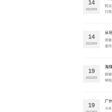
14
假设
2022/04
灯照
从
14
用餐
2022/04
害所
海
19
蟑螂
2022/03
哮喘
广
19
今年