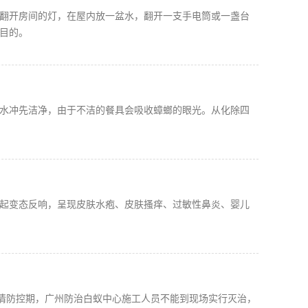
翻开房间的灯，在屋内放一盆水，翻开一支手电筒或一盏台
目的。
水冲先洁净，由于不洁的餐具会吸收蟑螂的眼光。从化除四
起变态反响，呈现皮肤水疱、皮肤搔痒、过敏性鼻炎、婴儿
疫情防控期，广州防治白蚁中心施工人员不能到现场实行灭治，