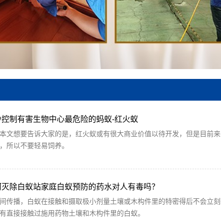
沙控制有害生物中心最危险的蚂蚁-红火蚁
本文想要告诉大家的是，红火蚁或有很大商业价值以待开发，但是目前来
，所以不要轻易饲养。
河灭除白蚁站家庭白蚁预防的药水对人有毒吗？
间传播，白蚁在接触和摄取极小剂量土壤或木构件里的特密得后不会立刻
有直接接触过施用药物土壤和木构件里的白蚁。