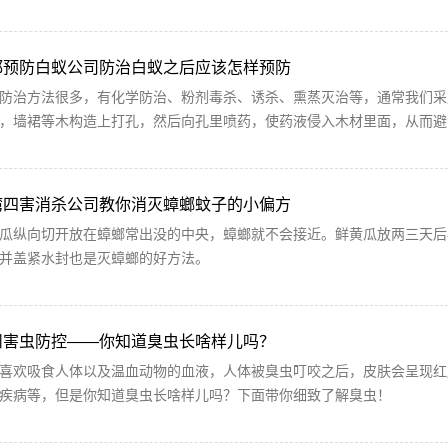
都预防白蚁公司防治白蚁之后应该怎样预防
防治方法很多，有化学防治、粉剂毒杀、诱杀、熏蒸灭治等，通常我们采
，墙裙等木构造上打孔，然后向孔里喷药，使药液侵入木材里面，从而避
湾四害消杀公司教你消灭蟑螂蚊子的小偏方
瓜纵向切开放在蟑螂常出没的中央，蟑螂就不会接近。鲜黄瓜放两三天后
并盖紧水封也是灭蟑螂的好方法。
州害虫防控——你知道臭虫长啥样儿吗？
喜欢吸食人体以及温血动物的血液，人体被臭虫叮咬之后，皮肤会呈现红
疾病等，但是你知道臭虫长啥样儿吗？下面带你细致了解臭虫！