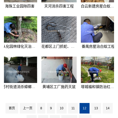
海珠工业园除四害
天河消杀四害工程
白云新建房屋白蚁预防
从化园林绿化灭治白蚁
花都区上门抓蛇、捕蛇
番禺房屋治白蚁工程
芳村街道消杀蟑螂蚊蝇
黄埔区工厂施药灭鼠
增城福和镇防治红火蚁
首页
上一页
8
9
10
11
12
13
14