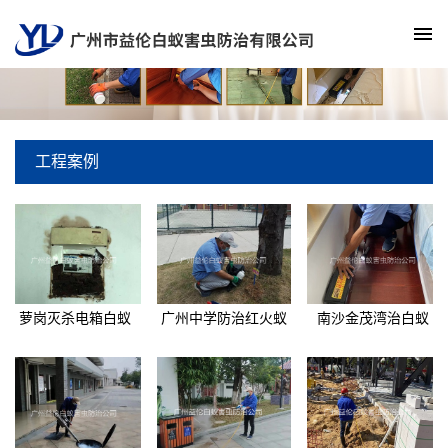
工程案例
萝岗灭杀电箱白蚁
广州中学防治红火蚁
南沙金茂湾治白蚁